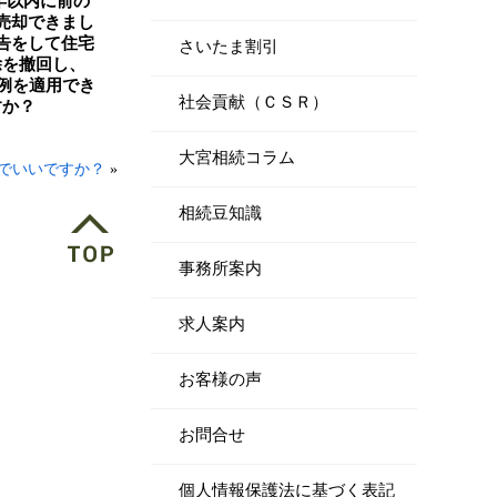
年以内に前の
売却できまし
告をして住宅
さいたま割引
除を撤回し、
特例を適用でき
社会貢献（ＣＳＲ）
すか？
大宮相続コラム
でいいですか？
»
相続豆知識
事務所案内
求人案内
お客様の声
お問合せ
個人情報保護法に基づく表記