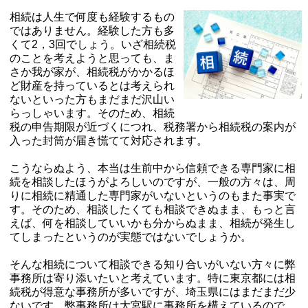
相続は人生で何度も経験するもの
ではありません。経験した方も多
くて2，3回でしょう。いざ相続税
のことを考えようと思っても、ま
さか我が家が、相続税がかかるほ
ど財産を持っているとは考えられ
ないといった方もまだまだ沢山い
らっしゃいます。そのため、相続
税の申告期限が近づくにつれ、税務署から相続税の案内が
入った封筒が届き慌てて対応されます。
こうならぬよう、本当は生前中から信頼できる専門家に相
続を相談したほうがよろしいのですが、一般の方々は、周
りに相続に精通した専門家がいないというのもまた事実で
す。そのため、相談したくても相談できぬまま、もっと言
えば、何を相談していいかも分からぬまま、相続が発生し
てしまったというのが実態ではないでしょうか。
そんな相続について相談できる知り合いがいない方々に弊
事務所は寄り添いたいと考えています。特に東京都には相
続税が得意な事務所が多いですが、埼玉県にはまだまだ少
ないです。弊事務所は大宮駅に事務所を構えているので、