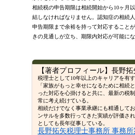
相続税の申告期限は相続開始から10ヶ月
結しなければなりません。認知症の相続
申告期限まで余裕を持って対応すること
きの見通しが立ち、期限内対応が可能に
【著者プロフィール】長野拓矢
税理士として10年以上のキャリアを有
「家族がもっと幸せになるために相続
った対応を心掛けると共に、最新の税
常に考え続けている。
相続だけでなく事業承継にも精通して
ンサルを多数行ってきた実績が評価さ
としても長年従事している。
長野拓矢税理士事務所 事務