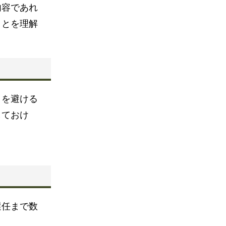
内容であれ
ことを理解
クを避ける
しておけ
。
選任まで数