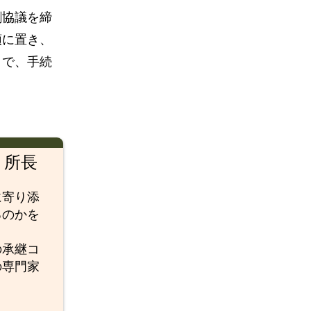
割協議を締
頭に置き、
とで、手続
 所長
に寄り添
るのかを
の承継コ
の専門家