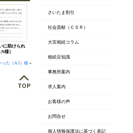
さいたま割引
社会貢献（ＣＳＲ）
大宮相続コラム
いに助けられ
.N様）
相続豆知識
った（A.I）様
»
事務所案内
求人案内
お客様の声
お問合せ
個人情報保護法に基づく表記