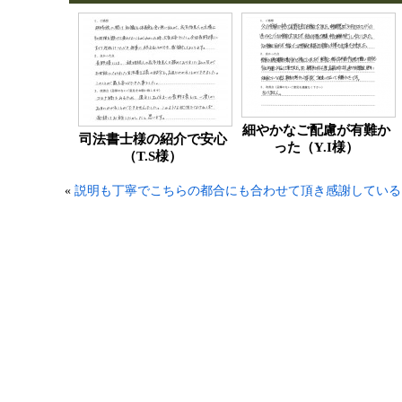
細やかなご配慮が有難か
司法書士様の紹介で安心
った（Y.I様）
（T.S様）
«
説明も丁寧でこちらの都合にも合わせて頂き感謝している