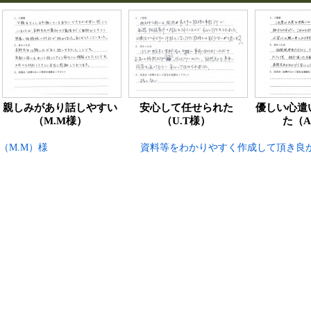
親しみがあり話しやすい
安心して任せられた
優しい心遣
（M.M様）
（U.T様）
た（A
（M.M）様
資料等をわかりやすく作成して頂き良か