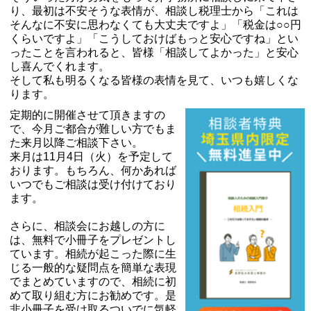
り、最初は不安そうな表情が、相談し税理士から「これは
そんなに不安に思わなくても大丈夫ですよ」「税金は○○円
くらいですよ」「こうしておけばもっと安心ですね」とい
ったことを言われると、皆様「相談してよかった」と安心
し喜んでくれます。
そして私も明るくなる皆様の表情を見て、いつも嬉しくな
ります。
定期的に開催させて頂きますの
で、今月ご都合が難しい方でもま
た来月以降ご相談下さい。
来月は11月4日（火）を予定して
おります。もちろん、何かあれば
いつでもご相談は受け付けており
ます。
さらに、相談会にお越しの方に
は、無料で小冊子をプレゼントし
ています。相続が起こった際に生
じる一般的な疑問点を簡単な表現
でまとめていますので、相続に初
めて取り組む方にお勧めです。是
非小冊子を受け取るついでに気軽