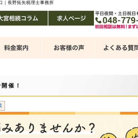
口｜長野拓矢税理士事務所
で開催！
談