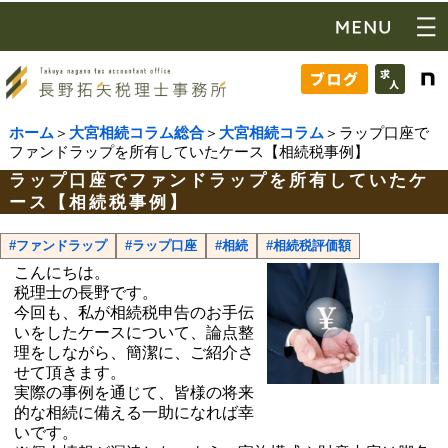
ホーム
＞
大宮相続コラム総合
＞
大宮相続コラム
＞ラップ口座で
ファンドラップを所有していたケース【相続税事例】
ラップ口座でファンドラップを所有していたケ
ース【相続税事例】
#ファンドラップ
#ラップ口座
#相続
#相続税評価額
こんにちは。
税理士の長野です。
今回も、私が相続税申告のお手伝
いをしたケースについて、論点整
理をしながら、簡潔に、ご紹介さ
せて頂きます。
実際の事例を通じて、皆様の将来
的な相続に備える一助になれば幸
いです。