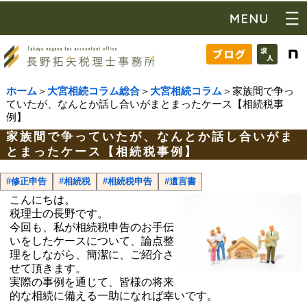
ホーム
＞
大宮相続コラム総合
＞
大宮相続コラム
＞家族間で争っ
ていたが、なんとか話し合いがまとまったケース【相続税事
例】
家族間で争っていたが、なんとか話し合いがま
とまったケース【相続税事例】
#修正申告
#相続税
#相続税申告
#遺言書
こんにちは。
税理士の長野です。
今回も、私が相続税申告のお手伝
いをしたケースについて、論点整
理をしながら、簡潔に、ご紹介さ
せて頂きます。
実際の事例を通じて、皆様の将来
的な相続に備える一助になれば幸いです。