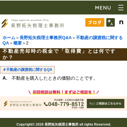
ホーム
＞
長野拓矢税理士事務所Q&A
＞
不動産の譲渡税に関する
QA
＞
概要
＞2
不動産売却時の税金で「取得費」とは何です
か？
＃不動産の譲渡税に関するQA
A.
不動産を購入したときの価額のことです。
Copyright© 2026 長野拓矢税理士事務所 all rights Reserved.